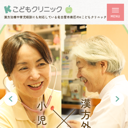
漢方治療や育児相談にも対応している
名古屋市南区のKこどもクリニック
revious
Next