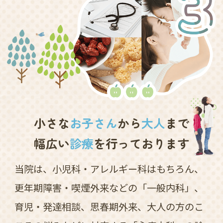
小さな
お子さん
から
大人
まで
幅広い
診療
を行っております
当院は、小児科・アレルギー科はもちろん、
更年期障害・喫煙外来などの「一般内科」、
育児・発達相談、思春期外来、大人の方のこ