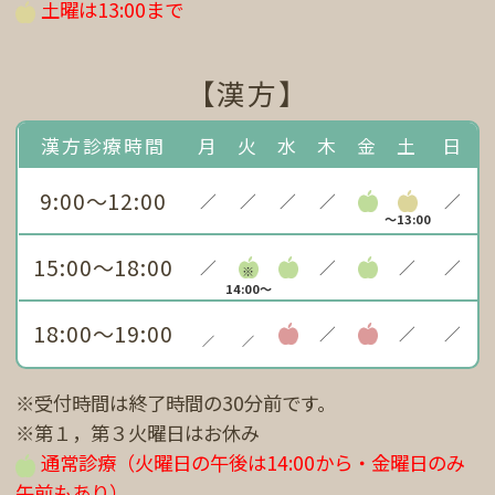
土曜は13:00まで
【漢方】
漢方診療時間
月
火
水
木
金
土
日
9:00～12:00
／
／
／
／
／
～13:00
15:00～18:00
／
／
／
／
※
14:00～
18:00～19:00
／
／
／
／
／
※受付時間は終了時間の30分前です。
※第１，第３火曜日はお休み
通常診療（火曜日の午後は14:00から・金曜日のみ
午前もあり）