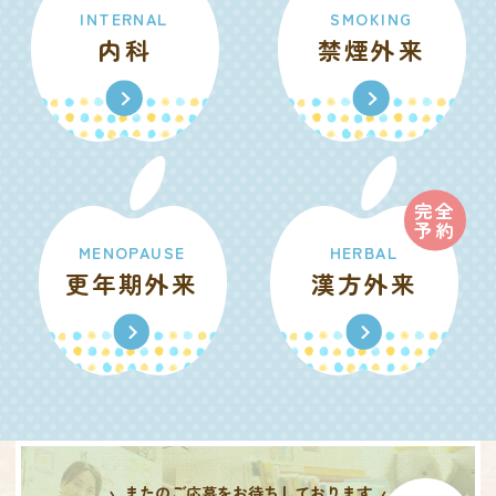
INTERNAL
SMOKING
内科
禁煙外来
完全
予約
MENOPAUSE
HERBAL
更年期外来
漢方外来
またのご応募をお待ちしております