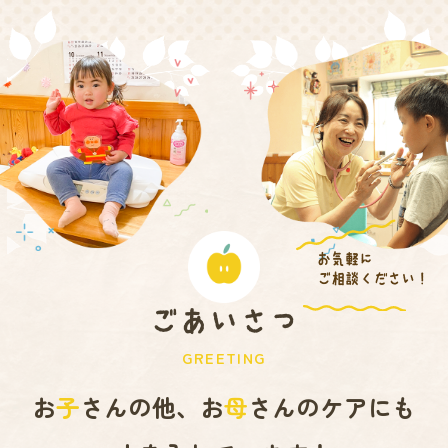
お気軽に
ご相談ください！
ごあいさつ
GREETING
お
子
さんの他、お
母
さんのケアにも