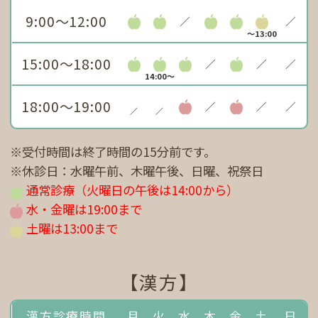
9:00～12:00
／
／
～13:00
15:00～18:00
／
／
／
14:00～
18:00～19:00
／
／
／
／
／
※受付時間は終了時間の15分前です。
※休診日：水曜午前、木曜午後、日曜、祝祭日
通常診療（火曜日の午後は14:00から）
水・金曜は19:00まで
土曜は13:00まで
【漢方】
漢方診療時間
月
火
水
木
金
土
日